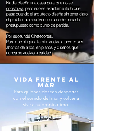
Nadie diseña una casa para que no se
construya,
pero eso es exactamente lo que
pasa cuando el arquitecto diseña sin tener claro
el problema a resolver con un determinado
presupuesto como punto de partida.
Por eso fundé Chetecortés.
Para que ninguna familia vuelva a perder sus
ahorros de años, en planos y diseños que
nunca se vuelven realidad.
VIDA FRENTE AL
MAR
Para quienes desean despertar
con el sonido del mar y volver a
vivir a su propio ritmo.