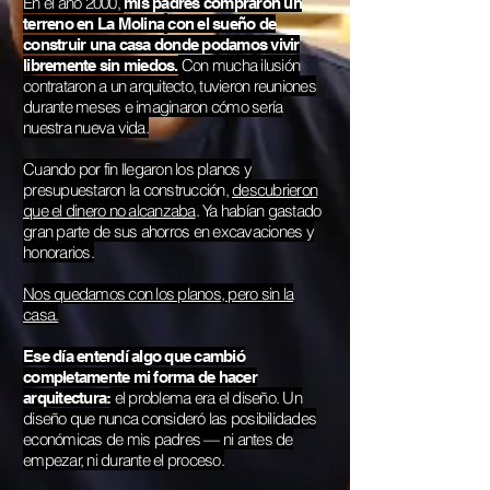
En el año 2000,
mis padres compraron un
terreno en La Molina
con el sueño de
construir una casa donde podamos vivir
Con mucha ilusión
libremente sin miedos.
contrataron a un arquitecto, tuvieron reuniones
durante meses e imaginaron cómo sería
nuestra nueva vida.
Cuando por fin llegaron los planos y
presupuestaron la construcción,
descubrieron
que el dinero no alcanzaba
. Ya habían gastado
gran parte de sus ahorros en excavaciones y
honorarios.
Nos quedamos con los planos, pero sin la
casa.
Ese día entendí algo que cambió
completamente mi forma de hacer
el problema era el diseño. Un
arquitectura:
diseño que nunca consideró las posibilidades
económicas de mis padres — ni antes de
empezar, ni durante el proceso.