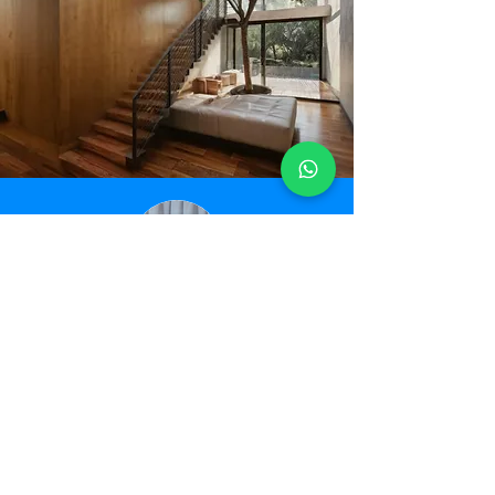
¿CÓMO IMAGINAS TU VIDA
EN EL CAMPO?
Cuéntanos qué vida quieres
construir y te orientaremos
sobre cómo hacerlo realidad.
Whatsapp +51 949 14 2121