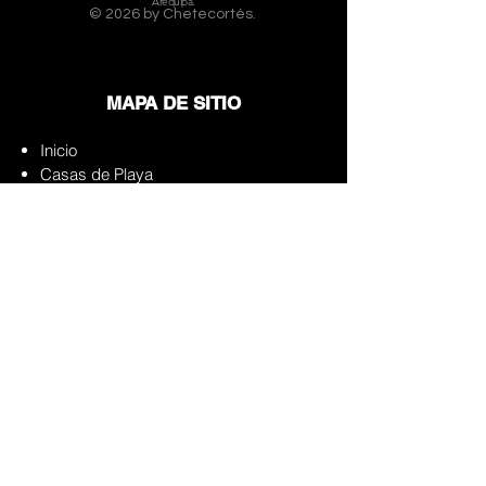
Arequipa.
© 2026 by C
hetecortés
.
MAPA DE SITIO
Inicio
Casas de Playa
Casas de Campo
Multifamiliares
Listado de Proyectos
Filosofía
Para Arquitectos
Blog
Publicaciones
Servicios
Preguntas Frecuentes
Descargar Portafolio
Contacto