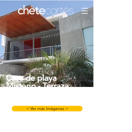
Casa de playa
Misterio - Terraza
1
< Ver más Imágenes >