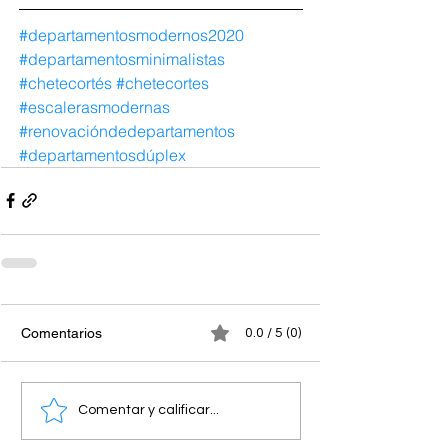
#departamentosmodernos2020
#departamentosminimalistas
#chetecortés
#chetecortes
#escalerasmodernas
#renovacióndedepartamentos
#departamentosdúplex
Comentarios
0.0 / 5 (0)
Comentar y calificar...