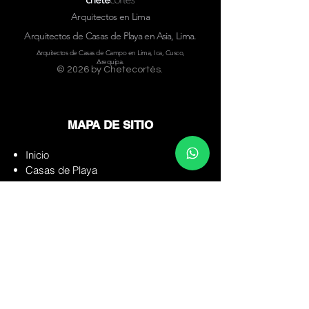
Arquitectos en Lima
Arquitectos de Casas de Playa en Asia, Lima.
Arquitectos de Casas de Campo en Lima, Ica, Cusco,
Arequipa.
© 2026 by C
hetecortés
.
MAPA DE SITIO
Inicio
Casas de Playa
Casas de Campo
Multifamiliares
Listado de Proyectos
Filosofía
Para Arquitectos
Blog
Publicaciones
Servicios