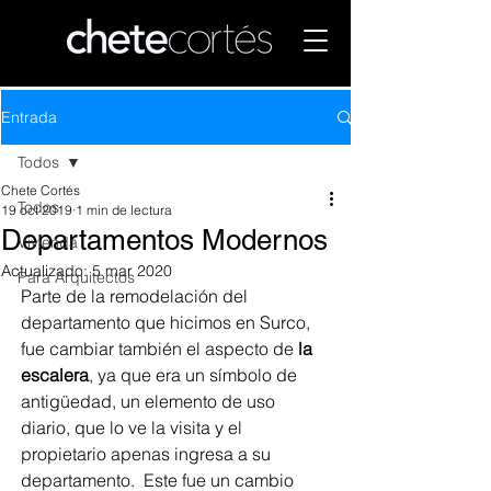
Entrada
Todos
Chete Cortés
Todos
19 oct 2019
1 min de lectura
Departamentos Modernos
Vivienda
Actualizado:
5 mar 2020
Para Arquitectos
Parte de la remodelación del 
departamento que hicimos en Surco, 
fue cambiar también el aspecto de 
la 
escalera
, ya que era un símbolo de 
antigüedad, un elemento de uso 
diario, que lo ve la visita y el 
propietario apenas ingresa a su 
departamento.  Este fue un cambio 