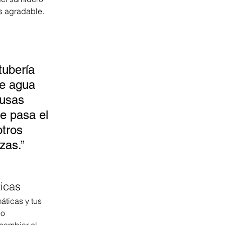
ás agradable. 
tubería 
e agua 
 usas 
e pasa el 
otros 
izas.”
ticas
áticas y tus 
o 
cambiar el 