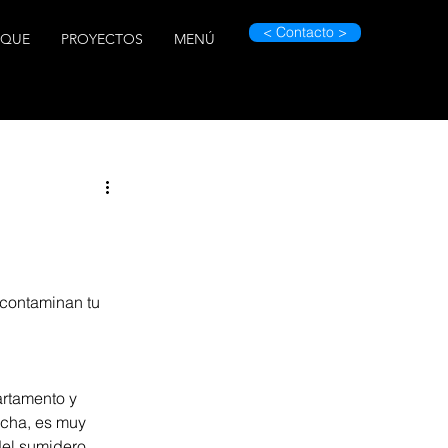
< Contacto >
OQUE
PROYECTOS
MENÚ
 contaminan tu 
rtamento y 
ucha, es muy 
del sumidero 