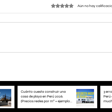
Obtuvo 0 de 5 estrellas.
Aún no hay calificaci
Cuánto cuesta construir una
3 err
casa de playa en Perú 2026.
Perú 
(Precios reales por m² + ejemplos
mucho
claros)
3 min de lectura
3 min