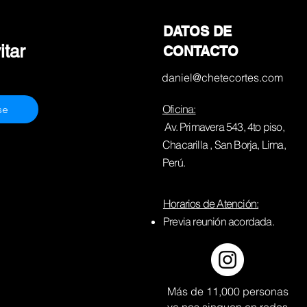
DATOS DE
tar 
CONTACTO
daniel@chetecortes.com
Oficina:
se
Av. Primavera 543, 4to piso,
Chacarilla , San Borja, Lima,
Perú.
Horarios de Atención:
Previa reunión acordada.
Más de 11,000 personas
ya nos singuen en redes