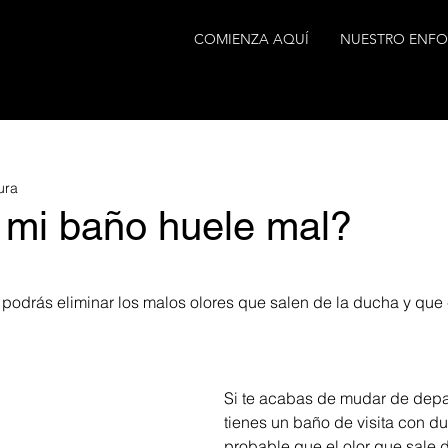
COMIENZA AQUÍ
NUESTRO ENF
ura
 mi baño huele mal?
trellas.
o podrás eliminar los malos olores que salen de la ducha y que
Si te acabas de mudar de depa
tienes un baño de visita con d
probable que el olor que sale 