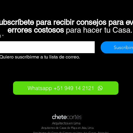
ubscríbete para recibir consejos para evi
errores costosos 
para hacer tu Casa.
l
*
Suscribir
Quiero suscribirme a tu lista de correo.
Whatsapp +51 949 14 2121
Arquitectos en Lima
Arquitectos de Casas de Playa en Asia, Lima.
Arquitectos de Casas de Campo en Lima, Ica, Cusco, Arequipa.