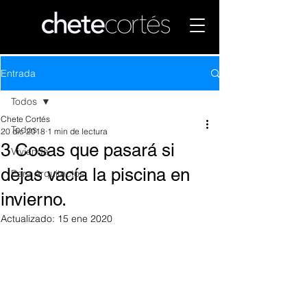
Entrada
Todos
Chete Cortés
Todos
20 dic 2018
1 min de lectura
3 Cosas que pasará si
Vivienda
dejas vacía la piscina en
Para Arquitectos
invierno.
Actualizado:
15 ene 2020