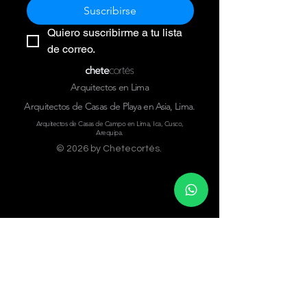
Suscribirse
Quiero suscribirme a tu lista 
de correo.
Arquitectos en Lima
Arquitectos de Casas de Playa en Asia, Lima.
Arquitectos de Casas de Campo en Lima, Ica, Cusco,
Arequipa.
© 2026 by C
hetecortés
.
MAPA DE SITIO